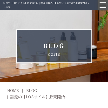
話題の【LOAオイル】販売開始♪｜神奈川区の反町駅から徒歩2分の美容室コルテ
GALLERY
（corte）
TOPICS
BLOG
RECRUIT
BLOG
Q&A
CONTACT
WEB予約
INSTAGRAM
HOME
BLOG
話題の【LOAオイル】販売開始♪