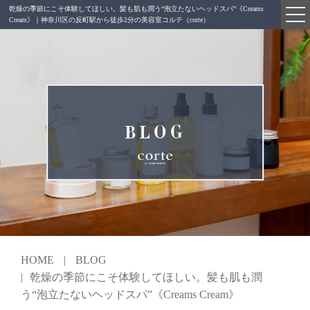
乾燥の季節にこそ体験してほしい。髪も肌も潤う“泡立たないヘッドスパ”《Creams
GALLERY
Cream》｜神奈川区の反町駅から徒歩2分の美容室コルテ（corte）
TOPICS
BLOG
RECRUIT
BLOG
Q&A
CONTACT
WEB予約
INSTAGRAM
HOME
BLOG
乾燥の季節にこそ体験してほしい。髪も肌も潤
う“泡立たないヘッドスパ”《Creams Cream》