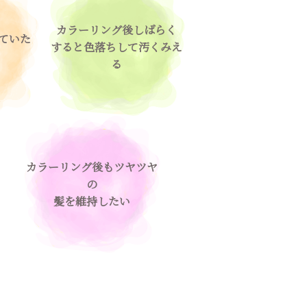
カラーリング後しばらく
ていた
すると色落ちして汚くみえ
る
カラーリング後もツヤツヤ
の
髪を維持したい