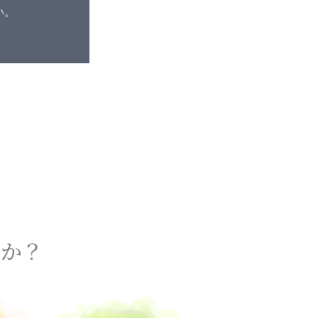
い。
んか？