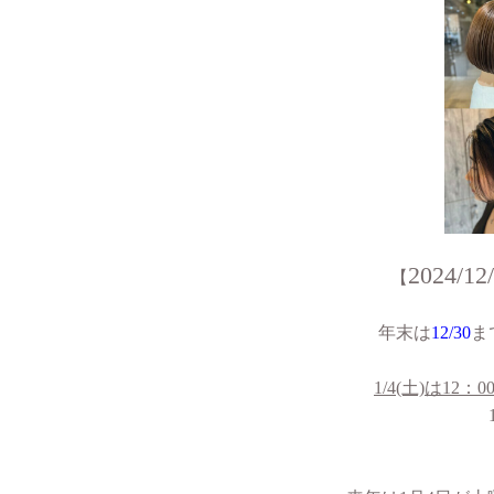
2024/
【
年末は
12/30
ま
1/4(土)は12：0