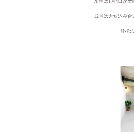
来年は1月4日が
12月は大変込み
皆様