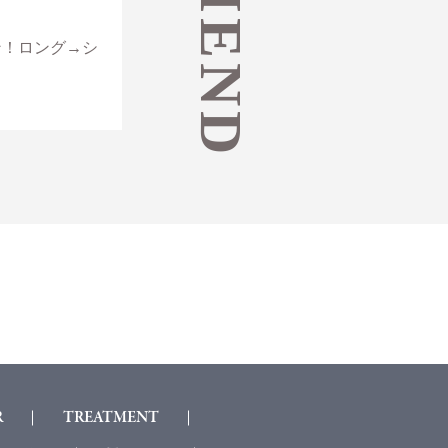
ン！ロング→シ
R
TREATMENT